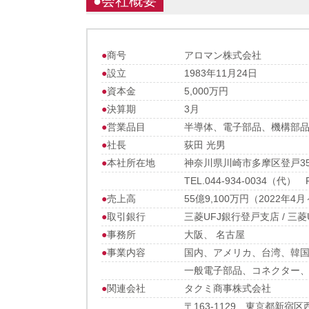
●会社概要
●
商号
アロマン株式会社
●
設立
1983年11月24日
●
資本金
5,000万円
●
決算期
3月
●
営業品目
半導体、電子部品、機構部
●
社長
荻田 光男
●
本社所在地
神奈川県川崎市多摩区登戸350
TEL.044-934-0034（代） FA
●
売上高
55億9,100万円（2022年4
●
取引銀行
三菱UFJ銀行登戸支店 / 三
●
事務所
大阪、 名古屋
●
事業内容
国内、アメリカ、台湾、韓国
一般電子部品、コネクター
●
関連会社
タクミ商事株式会社
〒163-1129 東京都新宿区