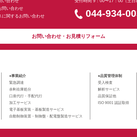
問い合わせ
受付時間 9：00〜17：00（土
お問い合わせ
044-934-0
スに関するお問い合わせ
お問い合わせ・お見積りフォーム
●事業紹介
●品質管理体制
緊急調達
受入検査
余剰在庫処分
解析サービス
口座代行・手配代行
品質保証他
加工サービス
ISO 9001 認証取得
電子基板実装・基板製造サービス
自動制御装置・制御盤・配電盤製造サービス