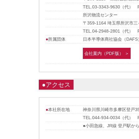
TEL.03-3343-9630（代） FA
所沢物流センター
〒359-1164 埼玉県所沢市三ヶ
TEL.04-2948-2801（代） FA
●
所属団体
日本半導体商社協会（DAFS
会社案内（PDF版） ＞
●アクセス
●
本社所在地
神奈川県川崎市多摩区登戸350
TEL.044-934-0034（代） FA
●小田急線、JR線 登戸駅か