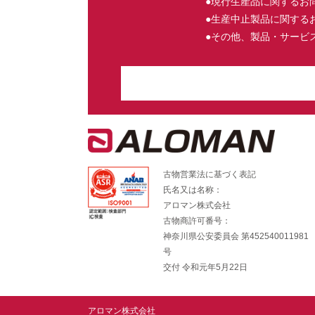
●現行生産品に関するお
●生産中止製品に関する
●その他、製品・サービ
古物営業法に基づく表記
氏名又は名称：
アロマン株式会社
古物商許可番号：
神奈川県公安委員会 第452540011981
号
交付 令和元年5月22日
アロマン株式会社