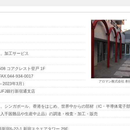
品、加工サービス
8 コアクレスト登戸 1F
X.044-934-0017
アロマン株式会社 本
月～2023年3月）
菱UFJ銀行新宿通支店
、シンガポール、香港をはじめ、世界中からの部材（IC・半導体電子
、入手困難品や生産中止品）の調達・検査・加工・販売
西新宿6-22-1 新宿スクエアタワー 29F